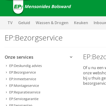
Mensonides Bolsward
TV
Geluid
Wassen & Drogen
Keuken
Inbou
EP:Bezorgservice
EP:Bezo
Onze services
EP:Deskundig advies
Of u nu een w
EP:Bezorgservice
onze websho
bij u thuis 
EP:Inmeetservice
bezorgservic
EP:Montageservice
EP:Reparatieservice
EP:Servicegarantie
EP:Serviceplan