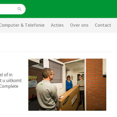
Computer & Telefonie
Acties
Over ons
Contact
l of in
t u uitkomt
e Complete